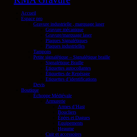
Accueil
Espace pro
Gravure industrielle , marquage laser
Gravure mécanique
Gravure/marquage laser
Plaques Signalétiques
Plaques industrielles
Tampons
Petite signalétique – Signalétique braille
Signalétique Braille
Etiquettes autocollantes
Étiquettes de Repérage
Etiquettes d’identifications
Devis
Boutique
Échoppe Médiévale
Armurerie
Armes d’Hast
Boucliers
Épées et Dagues
Equipements
Heaume
Cuir et accessoires