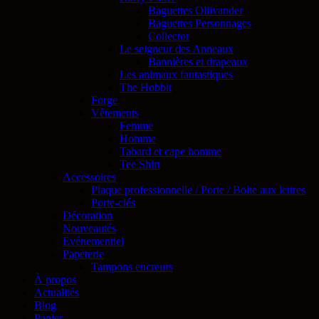
Baguettes Ollivander
Baguettes Personnages
Collector
Le seigneur des Anneaux
Bannières et drapeaux
Les animaux fantastiques
The Hobbit
Forge
Vêtements
Femme
Homme
Tabard et cape homme
Tee Shirt
Accessoires
Plaque professionnelle / Porte / Boite aux lettres
Porte-clés
Décoration
Nouveautés
Evénementiel
Papeterie
Tampons encreurs
À propos
Actualités
Blog
Panier