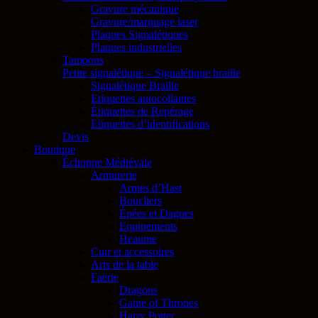
Gravure mécanique
Gravure/marquage laser
Plaques Signalétiques
Plaques industrielles
Tampons
Petite signalétique – Signalétique braille
Signalétique Braille
Etiquettes autocollantes
Étiquettes de Repérage
Etiquettes d’identifications
Devis
Boutique
Échoppe Médiévale
Armurerie
Armes d’Hast
Boucliers
Épées et Dagues
Equipements
Heaume
Cuir et accessoires
Arts de la table
Faërie
Dragons
Game of Thrones
Harry Potter