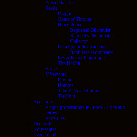
Arts de la table
Faërie
Dragons
Game of Thrones
Harry Potter
Baguettes Ollivander
Baguettes Personnages
Collector
Le seigneur des Anneaux
Bannières et drapeaux
Les animaux fantastiques
The Hobbit
Forge
Vêtements
Femme
Homme
Tabard et cape homme
Tee Shirt
Accessoires
Plaque professionnelle / Porte / Boite aux
lettres
Porte-clés
Décoration
Nouveautés
Evénementiel