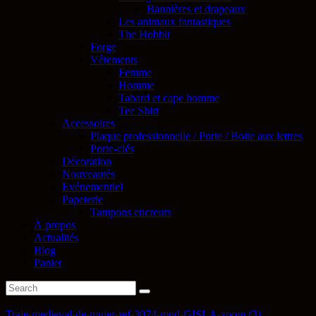
Bannières et drapeaux
Les animaux fantastiques
The Hobbit
Forge
Vêtements
Femme
Homme
Tabard et cape homme
Tee Shirt
Accessoires
Plaque professionnelle / Porte / Boite aux lettres
Porte-clés
Décoration
Nouveautés
Evénementiel
Papeterie
Tampons encreurs
À propos
Actualités
Blog
Panier
Traje-medieval-de-mujer-ref-3074-mod-GISLA-zoom (3)