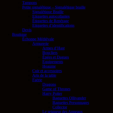
Tampons
Petite signalétique – Signalétique braille
Signalétique Braille
Etiquettes autocollantes
Étiquettes de Repérage
Etiquettes d’identifications
Devis
Boutique
Échoppe Médiévale
Armurerie
Armes d’Hast
Boucliers
Épées et Dagues
Equipements
Heaume
Cuir et accessoires
Arts de la table
Faërie
Dragons
Game of Thrones
Harry Potter
Baguettes Ollivander
Baguettes Personnages
Collector
Le seigneur des Anneaux