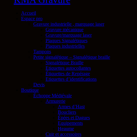
Accueil
Espace pro
Gravure industrielle , marquage laser
Gravure mécanique
Gravure/marquage laser
Plaques Signalétiques
Plaques industrielles
Tampons
Petite signalétique – Signalétique braille
Signalétique Braille
Etiquettes autocollantes
Étiquettes de Repérage
Etiquettes d’identifications
Devis
Boutique
Échoppe Médiévale
Armurerie
Armes d’Hast
Boucliers
Épées et Dagues
Equipements
Heaume
Cuir et accessoires