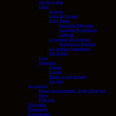
Arts de la table
Faërie
Dragons
Game of Thrones
Harry Potter
Baguettes Ollivander
Baguettes Personnages
Collector
Le seigneur des Anneaux
Bannières et drapeaux
Les animaux fantastiques
The Hobbit
Forge
Vêtements
Femme
Homme
Tabard et cape homme
Tee Shirt
Accessoires
Plaque professionnelle / Porte / Boite aux
lettres
Porte-clés
Décoration
Nouveautés
Evénementiel