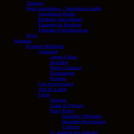
Tampons
Petite signalétique – Signalétique braille
Signalétique Braille
Etiquettes autocollantes
Étiquettes de Repérage
Etiquettes d’identifications
Devis
Boutique
Échoppe Médiévale
Armurerie
Armes d’Hast
Boucliers
Épées et Dagues
Equipements
Heaume
Cuir et accessoires
Arts de la table
Faërie
Dragons
Game of Thrones
Harry Potter
Baguettes Ollivander
Baguettes Personnages
Collector
Le seigneur des Anneaux