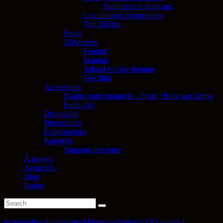
Bannières et drapeaux
Les animaux fantastiques
The Hobbit
Forge
Vêtements
Femme
Homme
Tabard et cape homme
Tee Shirt
Accessoires
Plaque professionnelle / Porte / Boite aux lettres
Porte-clés
Décoration
Nouveautés
Evénementiel
Papeterie
Tampons encreurs
À propos
Actualités
Blog
Panier
traje-medieval-mujer-mod-blanca-velvet-ref-3071-zoom-1