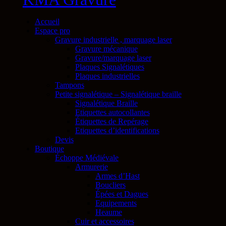
Accueil
Espace pro
Gravure industrielle , marquage laser
Gravure mécanique
Gravure/marquage laser
Plaques Signalétiques
Plaques industrielles
Tampons
Petite signalétique – Signalétique braille
Signalétique Braille
Etiquettes autocollantes
Étiquettes de Repérage
Etiquettes d’identifications
Devis
Boutique
Échoppe Médiévale
Armurerie
Armes d’Hast
Boucliers
Épées et Dagues
Equipements
Heaume
Cuir et accessoires