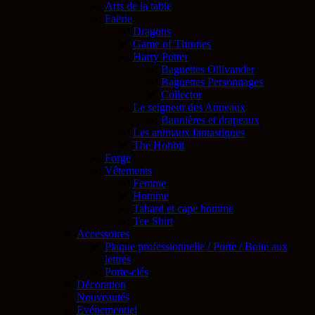
Arts de la table
Faërie
Dragons
Game of Thrones
Harry Potter
Baguettes Ollivander
Baguettes Personnages
Collector
Le seigneur des Anneaux
Bannières et drapeaux
Les animaux fantastiques
The Hobbit
Forge
Vêtements
Femme
Homme
Tabard et cape homme
Tee Shirt
Accessoires
Plaque professionnelle / Porte / Boite aux
lettres
Porte-clés
Décoration
Nouveautés
Evénementiel