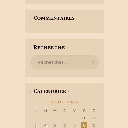
Commentaires
Recherche
Rechercher :
Calendrier
AOÛT 2026
L
M
M
J
V
S
D
1
2
3
4
5
6
7
8
9