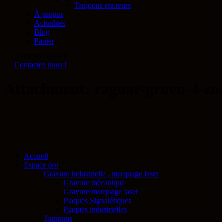
Tampons encreurs
À propos
Actualités
Blog
Panier
0 articles
0.00€
0
Contactez nous !
Attachment: ragnar-gruen-4-z
Accueil
Espace pro
Gravure industrielle , marquage laser
Gravure mécanique
Gravure/marquage laser
Plaques Signalétiques
Plaques industrielles
Tampons