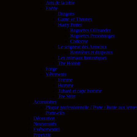
Arts de la table
Faërie
Dragons
Game of Thrones
Harry Potter
Baguettes Ollivander
Baguettes Personnages
Collector
Le seigneur des Anneaux
Bannières et drapeaux
Les animaux fantastiques
The Hobbit
Forge
Vêtements
Femme
Homme
Tabard et cape homme
Tee Shirt
Accessoires
Plaque professionnelle / Porte / Boite aux lettre
Porte-clés
Décoration
Nouveautés
Evénementiel
Papeterie