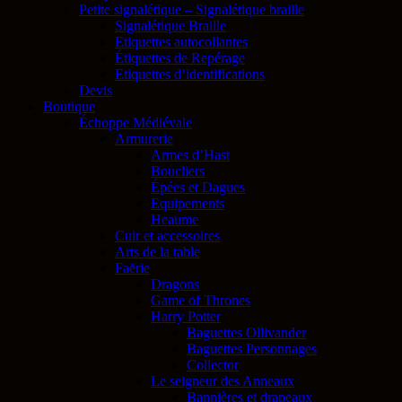
Petite signalétique – Signalétique braille
Signalétique Braille
Etiquettes autocollantes
Étiquettes de Repérage
Etiquettes d’identifications
Devis
Boutique
Échoppe Médiévale
Armurerie
Armes d’Hast
Boucliers
Épées et Dagues
Equipements
Heaume
Cuir et accessoires
Arts de la table
Faërie
Dragons
Game of Thrones
Harry Potter
Baguettes Ollivander
Baguettes Personnages
Collector
Le seigneur des Anneaux
Bannières et drapeaux