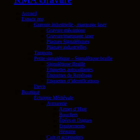
Accueil
Espace pro
Gravure industrielle , marquage laser
Gravure mécanique
Gravure/marquage laser
Plaques Signalétiques
Plaques industrielles
Tampons
Petite signalétique – Signalétique braille
Signalétique Braille
Etiquettes autocollantes
Étiquettes de Repérage
Etiquettes d’identifications
Devis
Boutique
Échoppe Médiévale
Armurerie
Armes d’Hast
Boucliers
Épées et Dagues
Equipements
Heaume
Cuir et accessoires